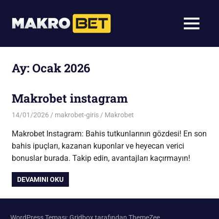
İçeriğe
geç
Makrobet810
MENÜ
Makrobet
Makrobet
giriş
adresine
Ay:
Ocak 2026
Giriş,
buradan
ulaşabilirsiniz.
Makrobet
Makrobet
Makrobet instagram
canlı
Güncel
bahis
14/01/2026
makrobet-giris
Makrobet
sitesine
Giriş
Makrobet Instagram: Bahis tutkunlarının gözdesi! En son
giriş
yapın
bahis ipuçları, kazanan kuponlar ve heyecan verici
Adresi
yüksek
bonuslar burada. Takip edin, avantajları kaçırmayın!
oranlı
bahis
DEVAMINI OKU
ve
casino
deneyimi
WordPress Teması: Gridbox tarafından ThemeZee.