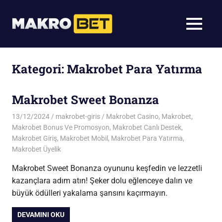
İçeriğe
geç
Makrobet810
MENÜ
Makrobet
Makrobet
giriş
adresine
Kategori:
Makrobet Para Yatırma
Giriş,
buradan
ulaşabilirsiniz.
Makrobet
Makrobet
Makrobet Sweet Bonanza
canlı
Güncel
bahis
13/12/2024
makrobet-giris
Makrobet Casino
,
Makrobet
,
sitesine
Makrobet Bonus Ve Promosyon
,
Makrobet Canlı Destek
,
Giriş
giriş
Makrobet Giriş
,
Makrobet Mobil
,
Makrobet Para Yatırma
,
yapın
Makrobet Üyelik
Adresi
yüksek
Makrobet Sweet Bonanza oyununu keşfedin ve lezzetli
oranlı
bahis
kazançlara adım atın! Şeker dolu eğlenceye dalın ve
ve
büyük ödülleri yakalama şansını kaçırmayın.
casino
deneyimi
DEVAMINI OKU