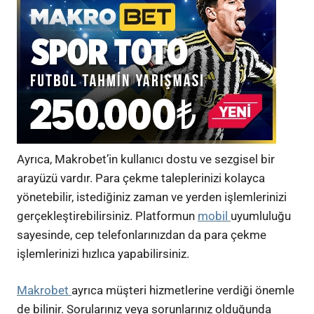
Ayrıca, Makrobet’in kullanıcı dostu ve sezgisel bir
arayüzü vardır. Para çekme taleplerinizi kolayca
yönetebilir, istediğiniz zaman ve yerden işlemlerinizi
gerçekleştirebilirsiniz. Platformun
mobil
uyumluluğu
sayesinde, cep telefonlarınızdan da para çekme
işlemlerinizi hızlıca yapabilirsiniz.
Makrobet
ayrıca müşteri hizmetlerine verdiği önemle
de bilinir. Sorularınız veya sorunlarınız olduğunda