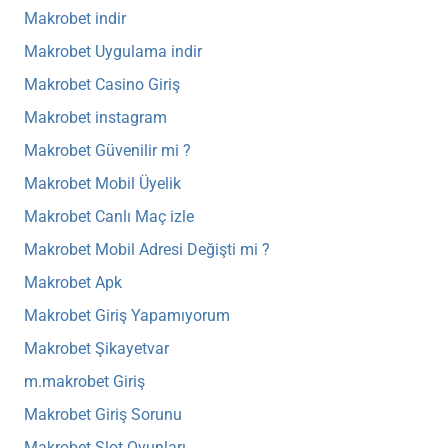
Makrobet indir
Makrobet Uygulama indir
Makrobet Casino Giriş
Makrobet instagram
Makrobet Güvenilir mi ?
Makrobet Mobil Üyelik
Makrobet Canlı Maç izle
Makrobet Mobil Adresi Değişti mi ?
Makrobet Apk
Makrobet Giriş Yapamıyorum
Makrobet Şikayetvar
m.makrobet Giriş
Makrobet Giriş Sorunu
Makrobet Slot Oyunları