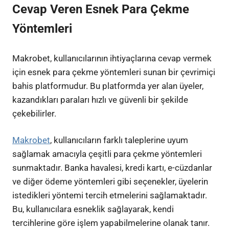
Cevap Veren Esnek Para Çekme
Yöntemleri
Makrobet, kullanıcılarının ihtiyaçlarına cevap vermek
için esnek para çekme yöntemleri sunan bir çevrimiçi
bahis platformudur. Bu platformda yer alan üyeler,
kazandıkları paraları hızlı ve güvenli bir şekilde
çekebilirler.
Makrobet
, kullanıcıların farklı taleplerine uyum
sağlamak amacıyla çeşitli para çekme yöntemleri
sunmaktadır. Banka havalesi, kredi kartı, e-cüzdanlar
ve diğer ödeme yöntemleri gibi seçenekler, üyelerin
istedikleri yöntemi tercih etmelerini sağlamaktadır.
Bu, kullanıcılara esneklik sağlayarak, kendi
tercihlerine göre işlem yapabilmelerine olanak tanır.