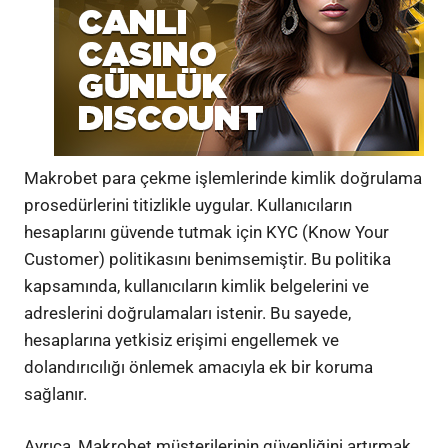
Makrobet para çekme işlemlerinde kimlik doğrulama
prosedürlerini titizlikle uygular. Kullanıcıların
hesaplarını güvende tutmak için KYC (Know Your
Customer) politikasını benimsemiştir. Bu politika
kapsamında, kullanıcıların kimlik belgelerini ve
adreslerini doğrulamaları istenir. Bu sayede,
hesaplarına yetkisiz erişimi engellemek ve
dolandırıcılığı önlemek amacıyla ek bir koruma
sağlanır.
Ayrıca, Makrobet müşterilerinin güvenliğini artırmak