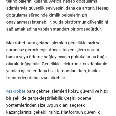
teknolojilerini kullanır. Ayrıca, hesap doğrulama
adımlarıyla güvenlik seviyesini daha da arttırır. Hesap
doğrulama sürecinde kimlik belgelerinizin
onaylanması istenebilir, bu da platformun güvenliğini
sağlamak adına yapılan standart bir prosedürdür.
Makrobet para çekme işlemleri genellikle hızlı ve
sorunsuz gerçekleşir. Ancak, bazen işlem süresi
banka veya ödeme sağlayıcısının politikalarına bağlı
olarak değişebilir. Genellikle, elektronik cüzdanlar ile
yapılan işlemler daha hızlı tamamlanırken, banka
transferleri daha uzun sürebilir.
Makrobet
para çekme işlemleri kolay, güvenli ve hızlı
bir şekilde gerçekleştirilebilir. Çeşitli ödeme
yöntemlerinden size uygun olanı seçerek
kazançlarınızı çekebilirsiniz. Platformun güvenlik