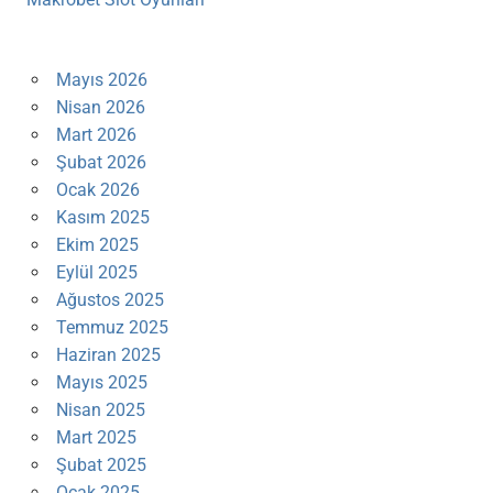
Mayıs 2026
Nisan 2026
Mart 2026
Şubat 2026
Ocak 2026
Kasım 2025
Ekim 2025
Eylül 2025
Ağustos 2025
Temmuz 2025
Haziran 2025
Mayıs 2025
Nisan 2025
Mart 2025
Şubat 2025
Ocak 2025