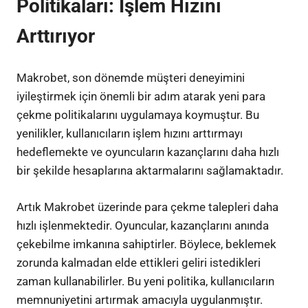
Politikaları: İşlem Hızını
Arttırıyor
Makrobet, son dönemde müşteri deneyimini
iyileştirmek için önemli bir adım atarak yeni para
çekme politikalarını uygulamaya koymuştur. Bu
yenilikler, kullanıcıların işlem hızını arttırmayı
hedeflemekte ve oyuncuların kazançlarını daha hızlı
bir şekilde hesaplarına aktarmalarını sağlamaktadır.
Artık Makrobet üzerinde para çekme talepleri daha
hızlı işlenmektedir. Oyuncular, kazançlarını anında
çekebilme imkanına sahiptirler. Böylece, beklemek
zorunda kalmadan elde ettikleri geliri istedikleri
zaman kullanabilirler. Bu yeni politika, kullanıcıların
memnuniyetini artırmak amacıyla uygulanmıştır.