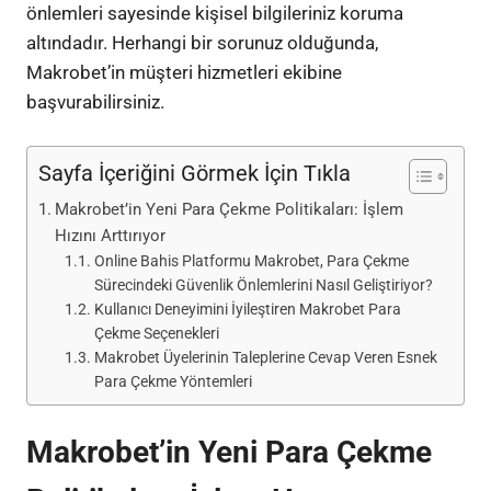
önlemleri sayesinde kişisel bilgileriniz koruma
altındadır. Herhangi bir sorunuz olduğunda,
Makrobet’in müşteri hizmetleri ekibine
başvurabilirsiniz.
Sayfa İçeriğini Görmek İçin Tıkla
Makrobet’in Yeni Para Çekme Politikaları: İşlem
Hızını Arttırıyor
Online Bahis Platformu Makrobet, Para Çekme
Sürecindeki Güvenlik Önlemlerini Nasıl Geliştiriyor?
Kullanıcı Deneyimini İyileştiren Makrobet Para
Çekme Seçenekleri
Makrobet Üyelerinin Taleplerine Cevap Veren Esnek
Para Çekme Yöntemleri
Makrobet’in Yeni Para Çekme