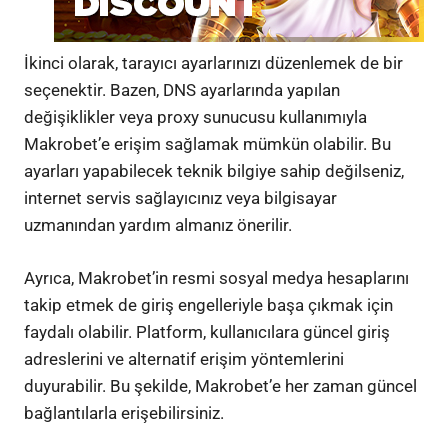
İkinci olarak, tarayıcı ayarlarınızı düzenlemek de bir
seçenektir. Bazen, DNS ayarlarında yapılan
değişiklikler veya proxy sunucusu kullanımıyla
Makrobet’e erişim sağlamak mümkün olabilir. Bu
ayarları yapabilecek teknik bilgiye sahip değilseniz,
internet servis sağlayıcınız veya bilgisayar
uzmanından yardım almanız önerilir.
Ayrıca, Makrobet’in resmi sosyal medya hesaplarını
takip etmek de giriş engelleriyle başa çıkmak için
faydalı olabilir. Platform, kullanıcılara güncel giriş
adreslerini ve alternatif erişim yöntemlerini
duyurabilir. Bu şekilde, Makrobet’e her zaman güncel
bağlantılarla erişebilirsiniz.