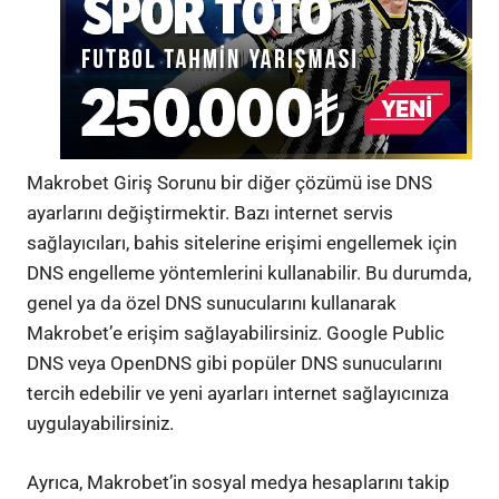
Makrobet Giriş Sorunu bir diğer çözümü ise DNS
ayarlarını değiştirmektir. Bazı internet servis
sağlayıcıları, bahis sitelerine erişimi engellemek için
DNS engelleme yöntemlerini kullanabilir. Bu durumda,
genel ya da özel DNS sunucularını kullanarak
Makrobet’e erişim sağlayabilirsiniz. Google Public
DNS veya OpenDNS gibi popüler DNS sunucularını
tercih edebilir ve yeni ayarları internet sağlayıcınıza
uygulayabilirsiniz.
Ayrıca, Makrobet’in sosyal medya hesaplarını takip