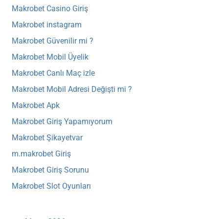
Makrobet Casino Giriş
Makrobet instagram
Makrobet Güvenilir mi ?
Makrobet Mobil Üyelik
Makrobet Canlı Maç izle
Makrobet Mobil Adresi Değişti mi ?
Makrobet Apk
Makrobet Giriş Yapamıyorum
Makrobet Şikayetvar
m.makrobet Giriş
Makrobet Giriş Sorunu
Makrobet Slot Oyunları