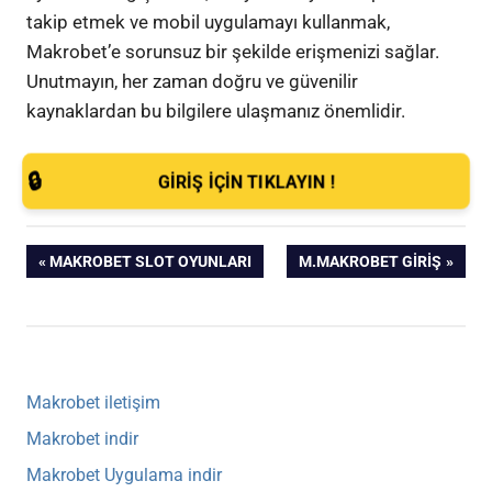
takip etmek ve mobil uygulamayı kullanmak,
Makrobet’e sorunsuz bir şekilde erişmenizi sağlar.
Unutmayın, her zaman doğru ve güvenilir
kaynaklardan bu bilgilere ulaşmanız önemlidir.
GİRİŞ İÇİN TIKLAYIN !
Yazı
ÖNCEKI
SONRAKI
MAKROBET SLOT OYUNLARI
M.MAKROBET GIRIŞ
YAZI:
YAZI:
gezinmesi
Makrobet iletişim
Makrobet indir
Makrobet Uygulama indir