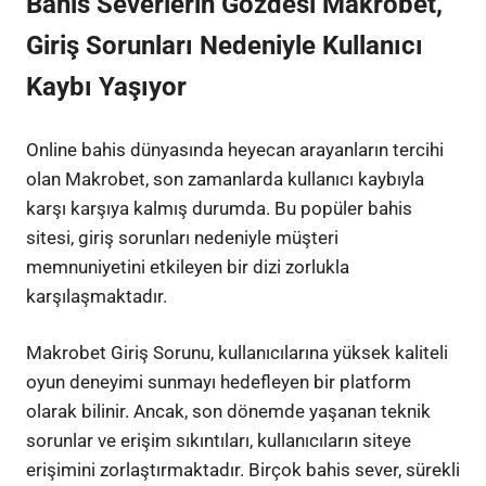
Bahis Severlerin Gözdesi Makrobet,
Giriş Sorunları Nedeniyle Kullanıcı
Kaybı Yaşıyor
Online bahis dünyasında heyecan arayanların tercihi
olan Makrobet, son zamanlarda kullanıcı kaybıyla
karşı karşıya kalmış durumda. Bu popüler bahis
sitesi, giriş sorunları nedeniyle müşteri
memnuniyetini etkileyen bir dizi zorlukla
karşılaşmaktadır.
Makrobet Giriş Sorunu, kullanıcılarına yüksek kaliteli
oyun deneyimi sunmayı hedefleyen bir platform
olarak bilinir. Ancak, son dönemde yaşanan teknik
sorunlar ve erişim sıkıntıları, kullanıcıların siteye
erişimini zorlaştırmaktadır. Birçok bahis sever, sürekli