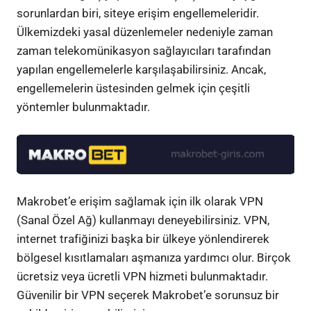
yaşayın
sorunlardan biri, siteye erişim engellemeleridir.
!
Ülkemizdeki yasal düzenlemeler nedeniyle zaman
zaman telekomünikasyon sağlayıcıları tarafından
yapılan engellemelerle karşılaşabilirsiniz. Ancak,
engellemelerin üstesinden gelmek için çeşitli
yöntemler bulunmaktadır.
Makrobet’e erişim sağlamak için ilk olarak VPN
(Sanal Özel Ağ) kullanmayı deneyebilirsiniz. VPN,
internet trafiğinizi başka bir ülkeye yönlendirerek
bölgesel kısıtlamaları aşmanıza yardımcı olur. Birçok
ücretsiz veya ücretli VPN hizmeti bulunmaktadır.
Güvenilir bir VPN seçerek Makrobet’e sorunsuz bir