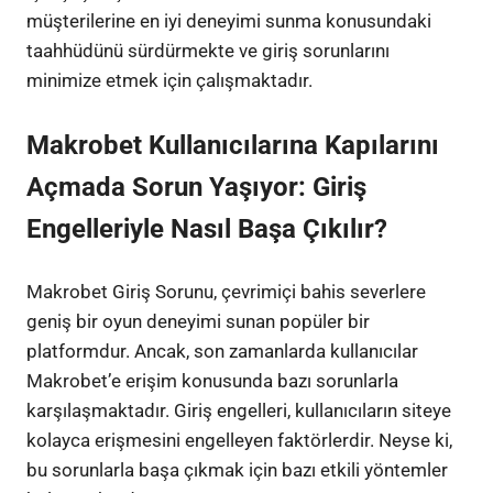
müşterilerine en iyi deneyimi sunma konusundaki
taahhüdünü sürdürmekte ve giriş sorunlarını
minimize etmek için çalışmaktadır.
Makrobet Kullanıcılarına Kapılarını
Açmada Sorun Yaşıyor: Giriş
Engelleriyle Nasıl Başa Çıkılır?
Makrobet Giriş Sorunu, çevrimiçi bahis severlere
geniş bir oyun deneyimi sunan popüler bir
platformdur. Ancak, son zamanlarda kullanıcılar
Makrobet’e erişim konusunda bazı sorunlarla
karşılaşmaktadır. Giriş engelleri, kullanıcıların siteye
kolayca erişmesini engelleyen faktörlerdir. Neyse ki,
bu sorunlarla başa çıkmak için bazı etkili yöntemler