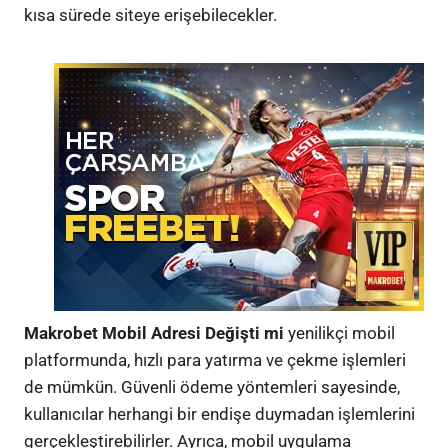
kısa sürede siteye erişebilecekler.
Makrobet Mobil Adresi Değişti mi
yenilikçi mobil
platformunda, hızlı para yatırma ve çekme işlemleri
de mümkün. Güvenli ödeme yöntemleri sayesinde,
kullanıcılar herhangi bir endişe duymadan işlemlerini
gerçekleştirebilirler. Ayrıca, mobil uygulama