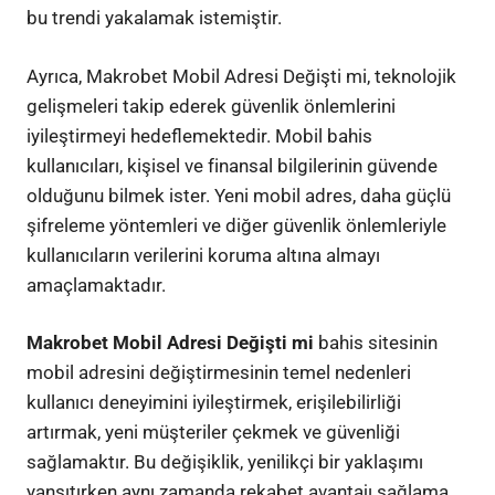
bu trendi yakalamak istemiştir.
Ayrıca, Makrobet Mobil Adresi Değişti mi, teknolojik
gelişmeleri takip ederek güvenlik önlemlerini
iyileştirmeyi hedeflemektedir. Mobil bahis
kullanıcıları, kişisel ve finansal bilgilerinin güvende
olduğunu bilmek ister. Yeni mobil adres, daha güçlü
şifreleme yöntemleri ve diğer güvenlik önlemleriyle
kullanıcıların verilerini koruma altına almayı
amaçlamaktadır.
Makrobet Mobil Adresi Değişti mi
bahis sitesinin
mobil adresini değiştirmesinin temel nedenleri
kullanıcı deneyimini iyileştirmek, erişilebilirliği
artırmak, yeni müşteriler çekmek ve güvenliği
sağlamaktır. Bu değişiklik, yenilikçi bir yaklaşımı
yansıtırken aynı zamanda rekabet avantajı sağlama