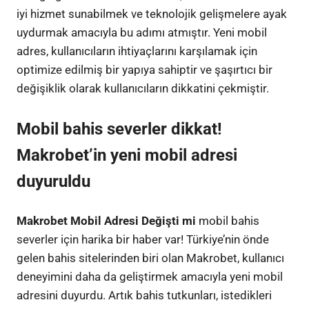
iyi hizmet sunabilmek ve teknolojik gelişmelere ayak
uydurmak amacıyla bu adımı atmıştır. Yeni mobil
adres, kullanıcıların ihtiyaçlarını karşılamak için
optimize edilmiş bir yapıya sahiptir ve şaşırtıcı bir
değişiklik olarak kullanıcıların dikkatini çekmiştir.
Mobil bahis severler dikkat!
Makrobet’in yeni mobil adresi
duyuruldu
Makrobet Mobil Adresi Değişti mi
mobil bahis
severler için harika bir haber var! Türkiye’nin önde
gelen bahis sitelerinden biri olan Makrobet, kullanıcı
deneyimini daha da geliştirmek amacıyla yeni mobil
adresini duyurdu. Artık bahis tutkunları, istedikleri