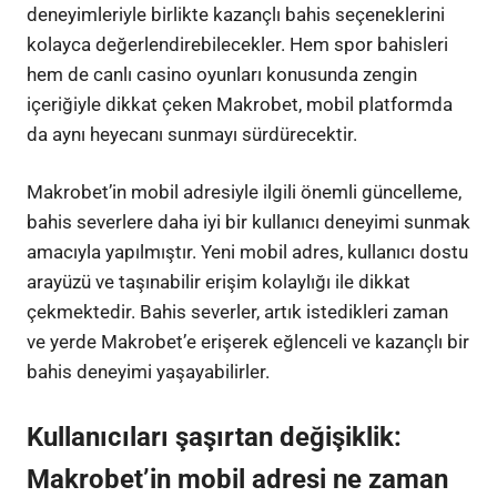
deneyimleriyle birlikte kazançlı bahis seçeneklerini
kolayca değerlendirebilecekler. Hem spor bahisleri
hem de canlı casino oyunları konusunda zengin
içeriğiyle dikkat çeken Makrobet, mobil platformda
da aynı heyecanı sunmayı sürdürecektir.
Makrobet’in mobil adresiyle ilgili önemli güncelleme,
bahis severlere daha iyi bir kullanıcı deneyimi sunmak
amacıyla yapılmıştır. Yeni mobil adres, kullanıcı dostu
arayüzü ve taşınabilir erişim kolaylığı ile dikkat
çekmektedir. Bahis severler, artık istedikleri zaman
ve yerde Makrobet’e erişerek eğlenceli ve kazançlı bir
bahis deneyimi yaşayabilirler.
Kullanıcıları şaşırtan değişiklik:
Makrobet’in mobil adresi ne zaman