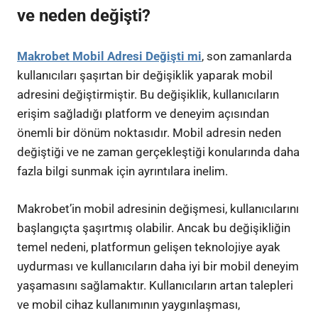
ve neden değişti?
Makrobet Mobil Adresi Değişti mi
, son zamanlarda
kullanıcıları şaşırtan bir değişiklik yaparak mobil
adresini değiştirmiştir. Bu değişiklik, kullanıcıların
erişim sağladığı platform ve deneyim açısından
önemli bir dönüm noktasıdır. Mobil adresin neden
değiştiği ve ne zaman gerçekleştiği konularında daha
fazla bilgi sunmak için ayrıntılara inelim.
Makrobet’in mobil adresinin değişmesi, kullanıcılarını
başlangıçta şaşırtmış olabilir. Ancak bu değişikliğin
temel nedeni, platformun gelişen teknolojiye ayak
uydurması ve kullanıcıların daha iyi bir mobil deneyim
yaşamasını sağlamaktır. Kullanıcıların artan talepleri
ve mobil cihaz kullanımının yaygınlaşması,