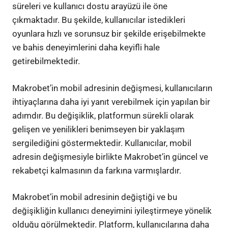
süreleri ve kullanıcı dostu arayüzü ile öne
çıkmaktadır. Bu şekilde, kullanıcılar istedikleri
oyunlara hızlı ve sorunsuz bir şekilde erişebilmekte
ve bahis deneyimlerini daha keyifli hale
getirebilmektedir.
Makrobet’in mobil adresinin değişmesi, kullanıcıların
ihtiyaçlarına daha iyi yanıt verebilmek için yapılan bir
adımdır. Bu değişiklik, platformun sürekli olarak
gelişen ve yenilikleri benimseyen bir yaklaşım
sergilediğini göstermektedir. Kullanıcılar, mobil
adresin değişmesiyle birlikte Makrobet’in güncel ve
rekabetçi kalmasının da farkına varmışlardır.
Makrobet’in mobil adresinin değiştiği ve bu
değişikliğin kullanıcı deneyimini iyileştirmeye yönelik
olduğu görülmektedir. Platform, kullanıcılarına daha