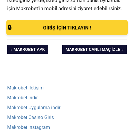
istediğiniz yerde, istediğiniz zaman bahis oynamak
için Makrobet’in mobil adresini ziyaret edebilirsiniz.
GİRİŞ İÇİN TIKLAYIN !
Yazı
ÖNCEKI
SONRAKI
MAKROBET APK
MAKROBET CANLI MAÇ IZLE
YAZI:
YAZI:
gezinmesi
Makrobet iletişim
Makrobet indir
Makrobet Uygulama indir
Makrobet Casino Giriş
Makrobet instagram