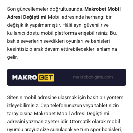
yaşayın
!
Son güncellemeler doğrultusunda,
Makrobet Mobil
Adresi Değişti mi
Mobil adresinde herhangi bir
değişiklik yapılmamıştır. Hâlâ aynı güvenilir ve
kullanıcı dostu mobil platforma erişebilirsiniz. Bu,
bahis severlerin sevdikleri oyunları ve bahisleri
kesintisiz olarak devam ettirebilecekleri anlamına
gelir.
Sitenin mobil adresine ulaşmak için basit bir yöntem
izleyebilirsiniz. Cep telefonunuzun veya tabletinizin
tarayıcısına Makrobet Mobil Adresi Değişti mi
adresini yazmanız yeterlidir. Otomatik olarak mobil
uyumlu arayüz size sunulacak ve tüm spor bahisleri,