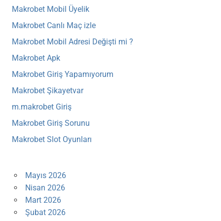
Makrobet Mobil Üyelik
Makrobet Canlı Maç izle
Makrobet Mobil Adresi Değişti mi ?
Makrobet Apk
Makrobet Giriş Yapamıyorum
Makrobet Şikayetvar
m.makrobet Giriş
Makrobet Giriş Sorunu
Makrobet Slot Oyunları
Mayıs 2026
Nisan 2026
Mart 2026
Şubat 2026