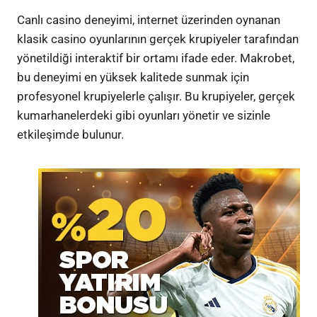
Canlı casino deneyimi, internet üzerinden oynanan
klasik casino oyunlarının gerçek krupiyeler tarafından
yönetildiği interaktif bir ortamı ifade eder. Makrobet,
bu deneyimi en yüksek kalitede sunmak için
profesyonel krupiyelerle çalışır. Bu krupiyeler, gerçek
kumarhanelerdeki gibi oyunları yönetir ve sizinle
etkileşimde bulunur.