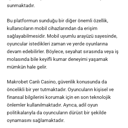
sunmaktadır.
Bu platformun sunduğu bir diğer önemli özellik,
kullanıcıların mobil cihazlarından da erişim
sağlayabilmesidir. Mobil uyumlu arayüzü sayesinde,
oyuncular istedikleri zaman ve yerde oyunlarına
devam edebilirler. Böylece, seyahat sırasında veya iş
molasında bile keyifli kumar deneyimi yaşamak
mümkün hale gelir.
Makrobet Canlı Casino, güvenlik konusunda da
öncelikli bir yer tutmaktadır. Oyuncuların kişisel ve
finansal bilgilerini korumak için en son teknolojik
önlemler kullanılmaktadır. Ayrıca, adil oyun
politikalarıyla da oyuncuların dürüst bir şekilde
oynamasını sağlamaktadır.