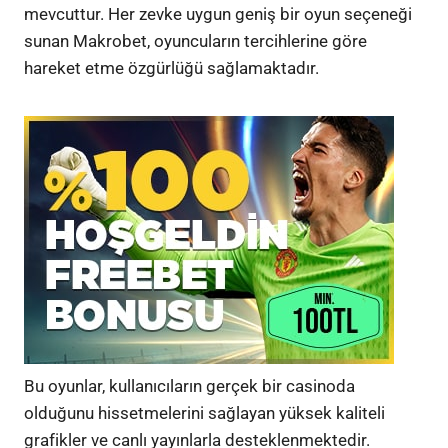
mevcuttur. Her zevke uygun geniş bir oyun seçeneği
sunan Makrobet, oyuncuların tercihlerine göre
hareket etme özgürlüğü sağlamaktadır.
Bu oyunlar, kullanıcıların gerçek bir casinoda
olduğunu hissetmelerini sağlayan yüksek kaliteli
grafikler ve canlı yayınlarla desteklenmektedir.