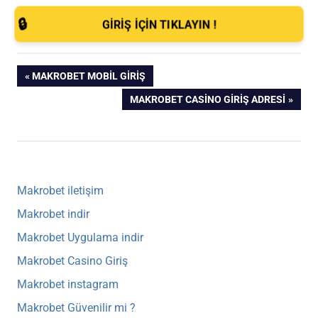
GİRİŞ İÇİN TIKLAYIN !
Yazı
ÖNCEKI
MAKROBET MOBIL GIRIŞ
YAZI:
SONRAKI
MAKROBET CASINO GIRIŞ ADRESI
gezinmesi
YAZI:
Makrobet iletişim
Makrobet indir
Makrobet Uygulama indir
Makrobet Casino Giriş
Makrobet instagram
Makrobet Güvenilir mi ?