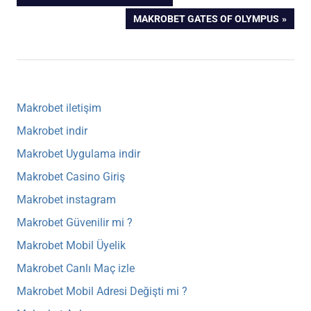
YAZI:
SONRAKI
MAKROBET GATES OF OLYMPUS
gezinmesi
YAZI:
Makrobet iletişim
Makrobet indir
Makrobet Uygulama indir
Makrobet Casino Giriş
Makrobet instagram
Makrobet Güvenilir mi ?
Makrobet Mobil Üyelik
Makrobet Canlı Maç izle
Makrobet Mobil Adresi Değişti mi ?