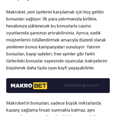
yaşayın
!
Makrobet, yeni üyelerini karşılamak için hoş geldin
bonusları sağlıyor. İlk para yatırmanızla birlikte,
hesabınıza yüklenecek bu bonuslarla casino
oyunlarında şansınızı artırabilirsiniz. Ayrıca, sadık
müşterilerini ödüllendirmek amacıyla düzenli olarak
yenilenen bonus kampanyaları sunuluyor. Yatırım
bonusları, kayıp iadeleri, free spinler gibi farklı
türlerdeki bonuslar sayesinde oyuncular, bakiyelerini
büyüterek daha fazla oyun keyfi yaşayabilirler.
Makrobet’in bonusları, sadece büyük miktarlarda
kazanç sağlama fırsatı sunmakla kalmaz, aynı