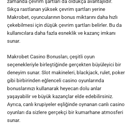
zamanda çevrim şartları da oldukça avantajlıdır.
Sıkça rastlanan yüksek çevrim şartları yerine
Makrobet, oyuncularının bonus miktarını daha hızlı
çekebilmesi için düşük çevrim şartları belirler. Bu da
kullanıcılara daha fazla esneklik ve kazanç imkanı
sunar.
Makrobet Casino Bonusları, çeşitli oyun
seçenekleriyle birleştiğinde gerçekten büyüleyici bir
deneyim sunar. Slot makineleri, blackjack, rulet, poker
gibi birbirinden eğlenceli casino oyunlarında
bonuslarınızı kullanarak heyecan dolu anlar
yaşayabilir ve büyük kazançlar elde edebilirsiniz.
Ayrıca, canlı krupiyeler eşliğinde oynanan canlı casino
oyunları da sizlere gerçekçi bir kumarhane atmosferi
sunar.