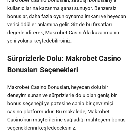
Makrobet Casino Bonusları, sıradışı bonuslarıyla
kullanıcılarına kazanma şansı sunuyor. Benzersiz
bonuslar, daha fazla oyun oynama imkanı ve heyecan
verici ödüller anlamına gelir. Siz de bu fırsatları
değerlendirerek, Makrobet Casino’da kazanmanın
yeni yolunu keşfedebilirsiniz.
Sürprizlerle Dolu: Makrobet Casino
Bonusları Seçenekleri
Makrobet Casino Bonusları, heyecan dolu bir
deneyim sunan ve sürprizlerle dolu olan geniş bir
bonus seçeneği yelpazesine sahip bir çevrimiçi
casino platformudur. Bu makalede, Makrobet
Casino’nun müşterilerine sağladığı muhteşem bonus
seçeneklerini keşfedeceksiniz.