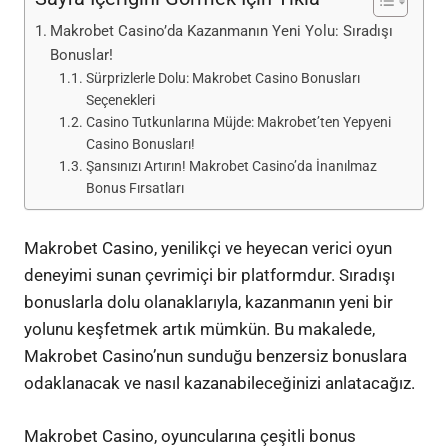
Makrobet Casino’da Kazanmanın Yeni Yolu: Sıradışı
Bonuslar!
Sürprizlerle Dolu: Makrobet Casino Bonusları
Seçenekleri
Casino Tutkunlarına Müjde: Makrobet’ten Yepyeni
Casino Bonusları!
Şansınızı Artırın! Makrobet Casino’da İnanılmaz
Bonus Fırsatları
Makrobet Casino, yenilikçi ve heyecan verici oyun
deneyimi sunan çevrimiçi bir platformdur. Sıradışı
bonuslarla dolu olanaklarıyla, kazanmanın yeni bir
yolunu keşfetmek artık mümkün. Bu makalede,
Makrobet Casino’nun sunduğu benzersiz bonuslara
odaklanacak ve nasıl kazanabileceğinizi anlatacağız.
Makrobet Casino, oyuncularına çeşitli bonus