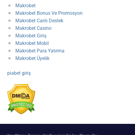
Makrobet
Makrobet Bonus Ve Promosyon
Makrobet Canlı Destek
Makrobet Casino
Makrobet Giriş
Makrobet Mobil
Makrobet Para Yatırma
Makrobet Üyelik
piabet giriş