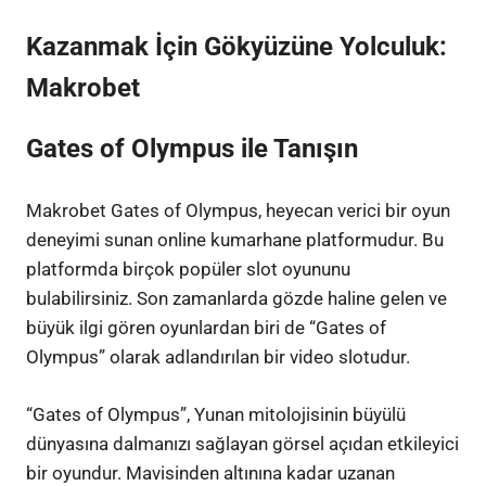
Kazanmak İçin Gökyüzüne Yolculuk:
Makrobet
Gates of Olympus ile Tanışın
Makrobet Gates of Olympus, heyecan verici bir oyun
deneyimi sunan online kumarhane platformudur. Bu
platformda birçok popüler slot oyununu
bulabilirsiniz. Son zamanlarda gözde haline gelen ve
büyük ilgi gören oyunlardan biri de “Gates of
Olympus” olarak adlandırılan bir video slotudur.
“Gates of Olympus”, Yunan mitolojisinin büyülü
dünyasına dalmanızı sağlayan görsel açıdan etkileyici
bir oyundur. Mavisinden altınına kadar uzanan