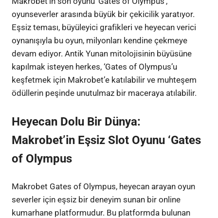
Makrobet’in son oyunu ‘Gates of Olympus’,
oyunseverler arasında büyük bir çekicilik yaratıyor.
Eşsiz teması, büyüleyici grafikleri ve heyecan verici
oynanışıyla bu oyun, milyonları kendine çekmeye
devam ediyor. Antik Yunan mitolojisinin büyüsüne
kapılmak isteyen herkes, ‘Gates of Olympus’u
keşfetmek için Makrobet’e katılabilir ve muhteşem
ödüllerin peşinde unutulmaz bir maceraya atılabilir.
Heyecan Dolu Bir Dünya:
Makrobet’in Eşsiz Slot Oyunu ‘Gates
of Olympus
Makrobet Gates of Olympus, heyecan arayan oyun
severler için eşsiz bir deneyim sunan bir online
kumarhane platformudur. Bu platformda bulunan