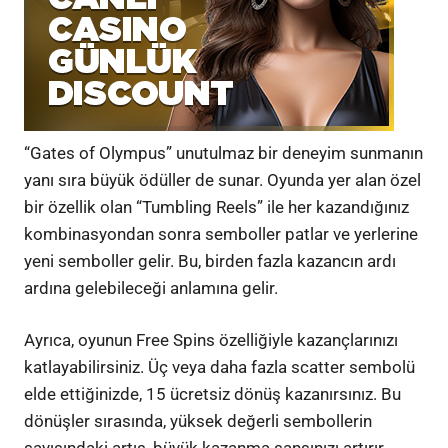
“Gates of Olympus” unutulmaz bir deneyim sunmanın
yanı sıra büyük ödüller de sunar. Oyunda yer alan özel
bir özellik olan “Tumbling Reels” ile her kazandığınız
kombinasyondan sonra semboller patlar ve yerlerine
yeni semboller gelir. Bu, birden fazla kazancın ardı
ardına gelebileceği anlamına gelir.
Ayrıca, oyunun Free Spins özelliğiyle kazançlarınızı
katlayabilirsiniz. Üç veya daha fazla scatter sembolü
elde ettiğinizde, 15 ücretsiz dönüş kazanırsınız. Bu
dönüşler sırasında, yüksek değerli sembollerin