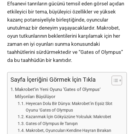
Efsanevi tanrıların gücünü temsil eden görsel açıdan
etkileyici bir tema, büyüleyici özellikler ve yüksek
kazanç potansiyeliyle birleştiğinde, oyuncular
unutulmaz bir deneyim yaşayacaklardır. Makrobet,
oyun tutkunlarının beklentilerini karşılamak için her
zaman en iyi oyunları sunma konusundaki
taahhütlerini sürdürmektedir ve “Gates of Olympus”
da bu taahhüdün bir kanıtıdır.
Sayfa İçeriğini Görmek İçin Tıkla
Makrobet’in Yeni Oyunu ‘Gates of Olympus’
Milyonları Büyülüyor
Heyecan Dolu Bir Dünya: Makrobet’in Eşsiz Slot
Oyunu ‘Gates of Olympus
Kazanmak İçin Gökyüzüne Yolculuk: Makrobet
Gates of Olympus ile Tanışın
Makrobet, Oyuncuları Kendine Hayran Bırakan